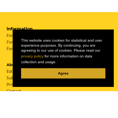
Information
For Readers
This website uses cookies for statistical and user
For Authors
experience purposes. By continuing, you are
For Librarians
agreeing to our use of cookies. Please read our
privacy policy
for more information on data
collection and usage.
About
Editorial Team
Agree
Submissions
Privacy Policy
Contact
ISSN 1911-4842 (Online)
ISSN 0700-3862 (Print)