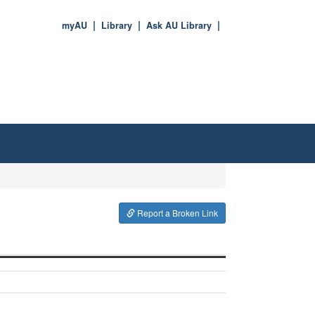
myAU
Library
Ask AU Library
Report a Broken Link